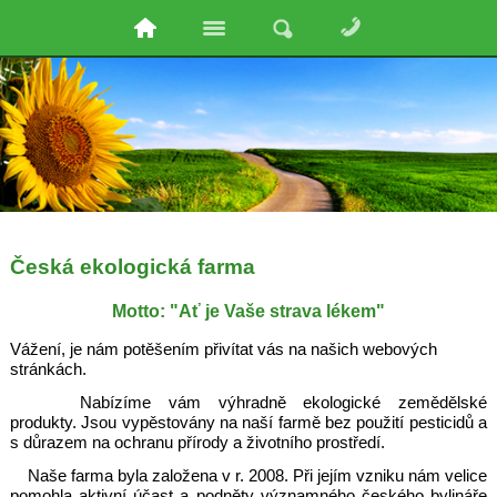
Česká ekologická farma
Motto: "Ať je Vaše strava lékem"
Vážení, je nám potěšením přivítat vás na našich webových
stránkách.
Nabízíme vám výhradně ekologické zemědělské
produkty. Jsou vypěstovány na naší farmě bez použití pesticidů a
s důrazem na ochranu přírody a životního prostředí.
Naše farma byla založena v r. 2008. Při jejím vzniku nám velice
pomohla aktivní účast a podněty významného českého bylináře