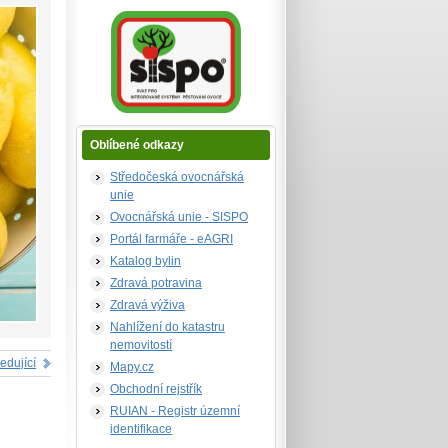
Oblíbené odkazy
Středočeská ovocnářská
unie
Ovocnářská unie - SISPO
Portál farmáře - eAGRI
Katalog bylin
Zdravá potravina
Zdravá výživa
Nahlížení do katastru
nemovitostí
edující
Mapy.cz
Obchodní rejstřík
RUIAN - Registr územní
identifikace