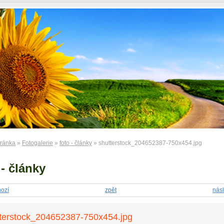
tránka
»
Fotogalerie
»
foto - články
» shutterstock_204652387-750x454.jpg
 - články
ozí
zpět
násl
terstock_204652387-750x454.jpg