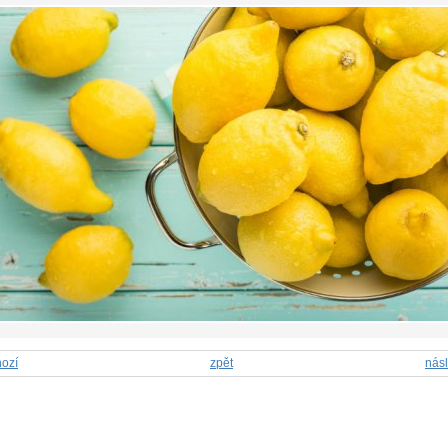
ozí
zpět
násl