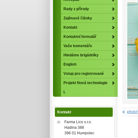
Rady z přírody
Zajímavé články
Kontakt
Kontaktní formulář
Vaše komentáře
Hledáme brigádníky
English
Vstup pro registrované
Projekt Nová technologie
I.
předch
Kontakt
Farma Lico s.r.o.
Hadina 388
396 01 Humpolec