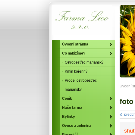
Úvodní stránka
Co nabízíme?
Ostropestřec mariánský
Kmín kořenný
Prodej ostropestřec
Úvodní s
mariánský
Ceník
foto
Naše farma
předch
Bylinky
Ovoce a zelenina
shut
Receptář