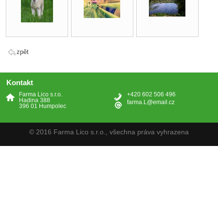
zpět
Kontakt
Farma Lico s.r.o.
+420 602 506 496
Hadina 388
farma.L@email.cz
396 01 Humpolec
© 2016 Farma Lico s.r.o., všechna práva vyhrazena