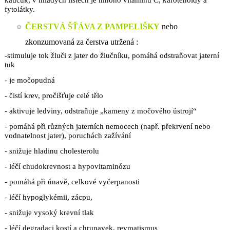
fytolátky.
ČERSTVÁ ŠŤÁVA Z PAMPELIŠKY
nebo
zkonzumovaná za čerstva utržená :
-stimuluje tok žluči z jater do žlučníku, pomáhá odstraňovat jaterní
tuk
- je močopudná
- čistí krev, pročišťuje celé tělo
- aktivuje ledviny, odstraňuje „kameny z močového ústrojí“
- pomáhá při různých jaterních nemocech (např. překrvení nebo
vodnatelnost jater), poruchách zažívání
- snižuje hladinu cholesterolu
- léčí chudokrevnost a hypovitaminózu
- pomáhá při únavě, celkové vyčerpanosti
- léčí hypoglykémii, zácpu,
- snižuje vysoký krevní tlak
- léčí degradaci kostí a chrupavek, revmatismus