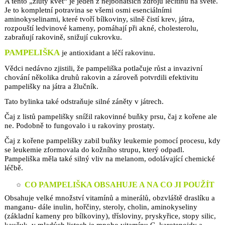
A tento „žlutý květ“ je jeden z nejbohatších zdrojů lecitinu na světě.
Je to kompletní potravina se všemi osmi esenciálními
aminokyselinami, které tvoří bílkoviny, silně čistí krev, játra,
rozpouští ledvinové kameny, pomáhají při akné, cholesterolu,
zabraňují rakovině, snižují cukrovku.
PAMPELIŠKA
je antioxidant a léčí rakovinu.
Vědci nedávno zjistili, že pampeliška potlačuje růst a invazivní
chování několika druhů rakovin a zároveň potvrdili efektivitu
pampelišky na játra a žlučník.
Tato bylinka také odstraňuje silné záněty v játrech.
Čaj z listů pampelišky snížil rakovinné buňky prsu, čaj z kořene ale
ne. Podobně to fungovalo i u rakoviny prostaty.
Čaj z kořene pampelišky zabil buňky leukemie pomocí procesu, kdy
se leukemie zformovala do kožního strupu, který odpadl.
Pampeliška měla také silný vliv na melanom, odolávající chemické
léčbě.
CO PAMPELIŠKA OBSAHUJE A NA CO JI POUŽÍT
Obsahuje velké množství vitamínů a minerálů, obzvláště draslíku a
manganu- dále inulin, hořčiny, steroly, cholin, aminokyseliny
(základní kameny pro bílkoviny), třísloviny, pryskyřice, stopy silic,
kaučuk, v mladých listech je mnoho vitamínu C, karotenoidy a