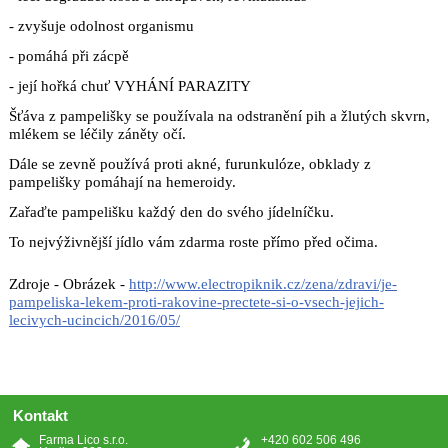
- zvyšuje odolnost organismu
- pomáhá při zácpě
- její hořká chuť VYHÁNÍ PARAZITY
Šťáva z pampelišky se používala na odstranění pih a žlutých skvrn,
mlékem se léčily záněty očí.
Dále se zevně používá proti akné, furunkulóze, obklady z
pampelišky pomáhají na hemeroidy.
Zařaďte pampelišku každý den do svého jídelníčku.
To nejvýživnější jídlo vám zdarma roste přímo před očima.
Zdroje - Obrázek -
http://www.electropiknik.cz/zena/zdravi/je-
pampeliska-lekem-proti-rakovine-prectete-si-o-vsech-jejich-
lecivych-ucincich/2016/05/
Kontakt
Farma Lico s.r.o.
+420 602 506 496