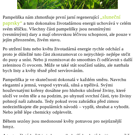
„sluneční
Pampeliška nám zhmotňuje první jarní regenerující
paprsky“
a tuto dokonalou životadárnou energii uchovává v celém
svém tělíčku. Všechny části pampelišky jsou nesmírnými
(vesmírnými) dary a mají obrovskou léčivou schopnost, ale pouze v
jejím přirozeném, živém stavu.
Po utržení listu nebo květu životadárná energie rychle odchází a
proto je důležité tuto část zkonzumovat co nejrychleji- nejlépe strčit
do pusy a sníst. Nebo ji rozmixovat do smoothies či odšťavnit s další
zeleninou či ovocem. Může se také stát součástí salátu, ale natrhala
bych listy a květy těsně před servírováním.
Pampeliška je ve skutečnosti dokonalá v každém směru. Navrchu
elegantní a jemná, vespod vytrvalá, silná a trpělivá. Svými
houževnatými kořeny dosáhne pro hluboko uložené živiny, které
uloží ve svém těle a na podzim, po uhynutí svrchní části, tyto živiny
pohnojí naši zahradu. Tedy pokud svou zahrádku před zimou
nedezinfikujete dle populárních návodů – vyplít, shrabat a vyhodit.
Nebo ještě lépe chemicky odplevelit.
Během sezóny jsou medonosné květy potravou pro nejrůznější
hmyz.