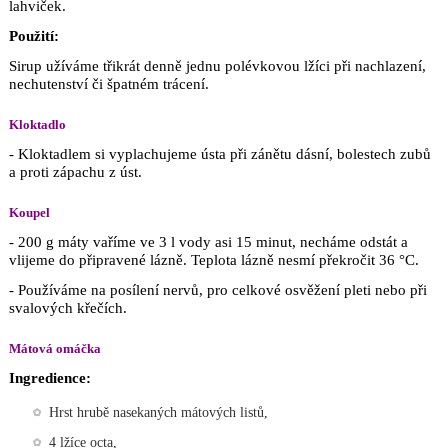
lahviček.
Použití:
Sirup užíváme třikrát denně jednu polévkovou lžíci při nachlazení,
nechutenství či špatném trácení.
Kloktadlo
- Kloktadlem si vyplachujeme ústa při zánětu dásní, bolestech zubů
a proti zápachu z úst.
Koupel
- 200 g máty vaříme ve 3 l vody asi 15 minut, necháme odstát a
vlijeme do připravené lázně. Teplota lázně nesmí překročit 36 °C.
- Používáme na posílení nervů, pro celkové osvěžení pleti nebo při
svalových křečích.
Mátová omáčka
Ingredience:
Hrst hrubě nasekaných mátových listů,
4 lžíce octa,