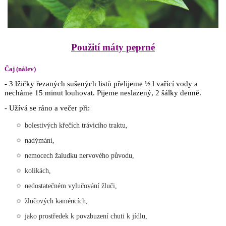
Použití máty peprné
Čaj (nálev)
- 3 lžičky řezaných sušených listů přelijeme ½ l vařící vody a
necháme 15 minut louhovat. Pijeme neslazený, 2 šálky denně.
- Užívá se ráno a večer při:
bolestivých křečích trávicího traktu,
nadýmání,
nemocech žaludku nervového původu,
kolikách,
nedostatečném vylučování žluči,
žlučových kaméncích,
jako prostředek k povzbuzení chuti k jídlu,