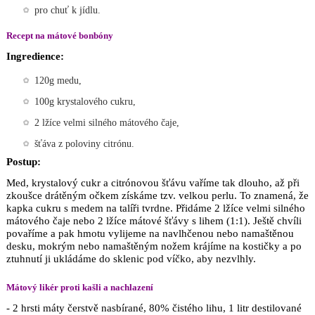
pro chuť k jídlu.
Recept na mátové bonbóny
Ingredience:
120g medu,
100g krystalového cukru,
2 lžíce velmi silného mátového čaje,
šťáva z poloviny citrónu.
Postup:
Med, krystalový cukr a citrónovou šťávu vaříme tak dlouho, až při
zkoušce drátěným očkem získáme tzv. velkou perlu. To znamená, že
kapka cukru s medem na talíři tvrdne. Přidáme 2 lžíce velmi silného
mátového čaje nebo 2 lžíce mátové šťávy s lihem (1:1). Ještě chvíli
povaříme a pak hmotu vylijeme na navlhčenou nebo namaštěnou
desku, mokrým nebo namaštěným nožem krájíme na kostičky a po
ztuhnutí ji ukládáme do sklenic pod víčko, aby nezvlhly.
Mátový likér proti kašli a nachlazení
- 2 hrsti máty čerstvě nasbírané, 80% čistého lihu, 1 litr destilované