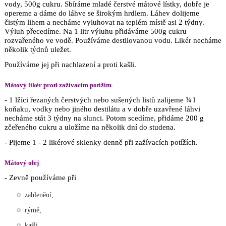
vody, 500g cukru. Sbíráme mladé čerstvé mátové lístky, dobře je
opereme a dáme do láhve se širokým hrdlem. Láhev dolijeme
čistým lihem a necháme vyluhovat na teplém místě asi 2 týdny.
Výluh přecedíme. Na 1 litr výluhu přidáváme 500g cukru
rozvařeného ve vodě. Používáme destilovanou vodu. Likér necháme
několik týdnů uležet.
Používáme jej při nachlazení a proti kašli.
Mátový likér proti zažívacím potížím
- 1 lžíci řezaných čerstvých nebo sušených listů zalijeme ¾ l
koňaku, vodky nebo jiného destilátu a v dobře uzavřené láhvi
necháme stát 3 týdny na slunci. Potom scedíme, přidáme 200 g
zčeřeného cukru a uložíme na několik dní do studena.
- Pijeme 1 - 2 likérové sklenky denně při zažívacích potížích.
Mátový olej
- Zevně používáme při
zahlenění,
rýmě,
kašli,