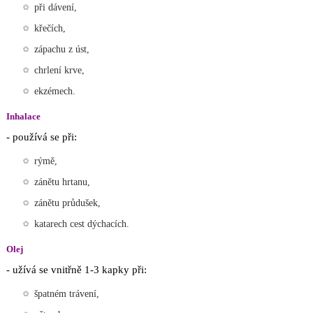
při dávení,
křečích,
zápachu z úst,
chrlení krve,
ekzémech.
Inhalace
- používá se při:
rýmě,
zánětu hrtanu,
zánětu průdušek,
katarech cest dýchacích.
Olej
- užívá se vnitřně 1-3 kapky při:
špatném trávení,