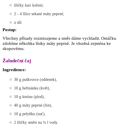
lžičky kari koření,
2 - 4 lžíce sekané máty peprné,
a sůl.
Postup:
Všechny přísady rozmixujeme a směs dáme vychladit. Omáčku
zdobíme několika lístky máty peprné. Je vhodná zejména ke
skopovému.
Žaludeční čaj
Ingredience:
30 g puškvorce (oddenek),
10 g heřmánku (květ),
10 g kmínu (plod),
40 g máty peprné (list),
10 g pelyňku (nať),
2 lžičky směsi na ¼ l vody.