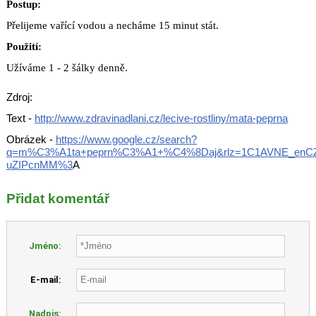
Postup:
Přelijeme vařící vodou a necháme 15 minut stát.
Použití:
Užíváme 1 - 2 šálky denně.
Zdroj:
Text -
http://www.zdravinadlani.cz/lecive-rostliny/mata-peprna
Obrázek -
https://www.google.cz/search?
q=m%C3%A1ta+peprn%C3%A1+%C4%8Daj&rlz=1C1AVNE_enCZ6
uZIPcnMM%3
A
Přidat komentář
Jméno:
E-mail:
Nadpis: