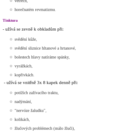
větrech,
horečnatém revmatizmu.
Tinktura
- užívá se zevně k obkladům při:
svědění kůže,
svědění sliznice hltanové a hrtanové,
bolestech hlavy natíráme spánky,
vyrážkách,
kopřivkách.
- užívá se vnitřně 3x 8 kapek denně při:
potížích zažívacího traktu,
nadýmání,
“nervóze žaludku",
kolikách,
žlučových problémech (málo žluči),