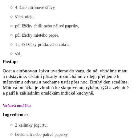
4 lžíce citrónové šťávy,
šálek oleje,
půl lžičky chilli nebo pálivé papriky,
půl lžičky mletého pepře,
1 a ½ lžičky práškového cukru,
sůl.
Postup:
Ocet a citrónovou šťávu uvedeme do varu, do něj vhodíme mátu
a odstavíme. Ostatní přísady rozmícháme v oleji, přelijeme k
mátovému odvaru a necháme ustát přes noc. Druhý den scedíme.
Mátová omáčka je vhodná ke skopovému, rybám, rýži a zelenině
a patří k základním omáčkám indické kuchyně.
Voňavá omáčka
Ingredience:
2 kelímky jogurtu,
lžička čili nebo pálivé papriky,