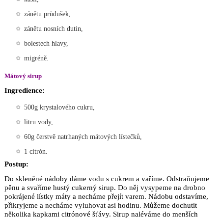
zánětu průdušek,
zánětu nosních dutin,
bolestech hlavy,
migréně.
Mátový sirup
Ingredience:
500g krystalového cukru,
litru vody,
60g čerstvě natrhaných mátových lístečků,
1 citrón.
Postup:
Do skleněné nádoby dáme vodu s cukrem a vaříme. Odstraňujeme
pěnu a svaříme hustý cukerný sirup. Do něj vysypeme na drobno
pokrájené lístky máty a necháme přejít varem. Nádobu odstavíme,
přikryjeme a necháme vyluhovat asi hodinu. Můžeme dochutit
několika kapkami citrónové šťávy. Sirup naléváme do menších