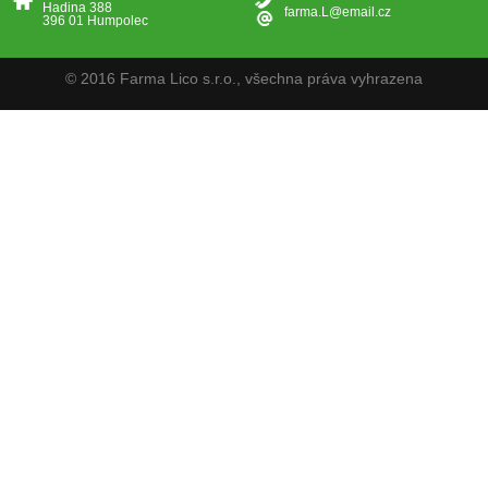
Hadina 388
farma.L@email.cz
396 01 Humpolec
© 2016 Farma Lico s.r.o., všechna práva vyhrazena