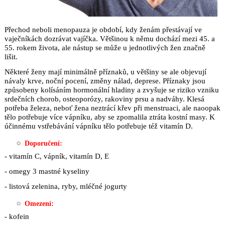
Přechod neboli menopauza je období, kdy ženám přestávají ve
vaječníkách dozrávat vajíčka. Většinou k němu dochází mezi 45. a
55. rokem života, ale nástup se může u jednotlivých žen značně
lišit.
Některé ženy mají minimálně příznaků, u většiny se ale objevují
návaly krve, noční pocení, změny nálad, deprese. Příznaky jsou
způsobeny kolísáním hormonální hladiny a zvyšuje se riziko vzniku
srdečních chorob, osteoporózy, rakoviny prsu a nadváhy. Klesá
potřeba železa, neboť žena neztrácí křev při menstruaci, ale naoopak
tělo potřebuje více vápníku, aby se zpomalila ztráta kostní masy. K
účinnému vstřebávání vápníku tělo potřebuje též vitamín D.
Doporučení:
- vitamín C, vápník, vitamín D, E
- omegy 3 mastné kyseliny
- listová zelenina, ryby, mléčné jogurty
Omezení:
- kofein