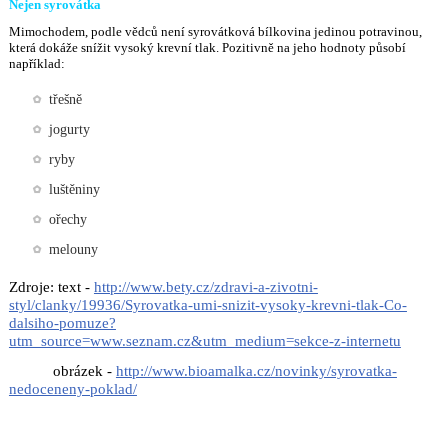
Nejen syrovátka
Mimochodem, podle vědců není syrovátková bílkovina jedinou potravinou,
která dokáže snížit vysoký krevní tlak. Pozitivně na jeho hodnoty působí
například:
třešně
jogurty
ryby
luštěniny
ořechy
melouny
Zdroje: text -
http://www.bety.cz/zdravi-a-zivotni-
styl/clanky/19936/Syrovatka-umi-snizit-vysoky-krevni-tlak-Co-
dalsiho-pomuze?
utm_source=www.seznam.cz&utm_medium=sekce-z-internetu
obrázek -
http://www.bioamalka.cz/novinky/syrovatka-
nedoceneny-poklad/