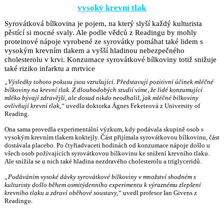
vysoký krevní tlak
Syrovátková bílkovina je pojem, na který slyší každý kulturista
pěstící si mocné svaly. Ale podle vědců z Readingu by mohly
proteinové nápoje vyrobené ze syrovátky pomáhat také lidem s
vysokým krevním tlakem a vyšší hladinou nebezpečného
cholesterolu v krvi. Konzumace syrovátkové bílkoviny totiž snižuje
také riziko infarktu a mrtvice
„Výsledky tohoto pokusu jsou vzrušující. Představují pozitivní účinek mléčné
bílkoviny na krevní tlak. Z dlouhodobých studií víme, že lidé konzumující
mléko bývají zdravější, ale dosud nikdo neodhalil, jak mléčné bílkoviny
ovlivňují krevní tlak,“
uvedla doktorka Ágnes Feketeová z University of
Reading.
Ona sama provedla experimentální výzkum, kdy podávala skupině osob s
vysokým krevním tlakem koktejly. Část přijímala syrovátkovou bílkovinu, část
dostávala placebo. Po čtyřiadvaceti hodinách od konzumace nápoje došlo u
všech osob požívajících syrovátkovou bílkovinu ke snížení krevního tlaku.
Ale snížila se u nich také hladina nezdravého cholesterolu a triglyceridů.
„Podáváním vysoké dávky syrovátkové bílkoviny v množství shodném s
kulturisty došlo během osmitýdenního experimentu k výraznému zlepšení
krevního tlaku a zdraví oběhové soustavy,“
uvedl profesor Ian Givens z
Readingu.