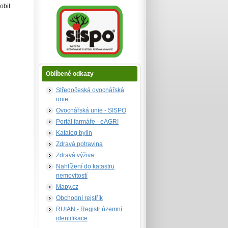
sobit
Oblíbené odkazy
Středočeská ovocnářská
unie
Ovocnářská unie - SISPO
Portál farmáře - eAGRI
Katalog bylin
Zdravá potravina
Zdravá výživa
Nahlížení do katastru
nemovitostí
Mapy.cz
Obchodní rejstřík
RUIAN - Registr územní
identifikace