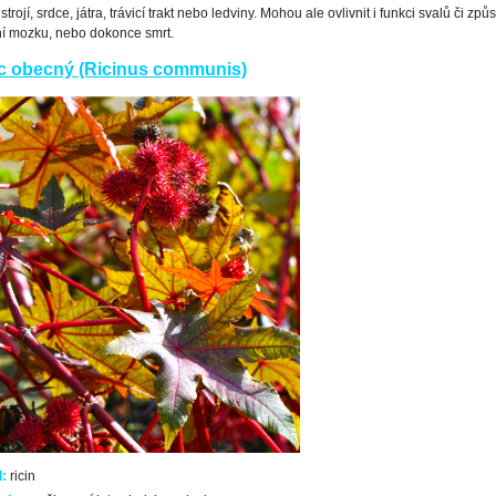
trojí, srdce, játra, trávicí trakt nebo ledviny. Mohou ale ovlivnit i funkci svalů či způ
í mozku, nebo dokonce smrt.
c obecný (Ricinus communis)
:
ricin