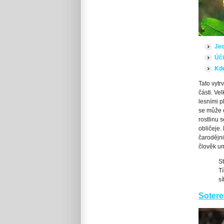
Jed
Úči
Kde
Tato vytr
části. Ve
lesními p
se může o
rostlinu s
obličeje.
čarodějni
člověk um
St
Tí
sí
Sotere