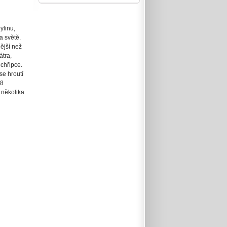
ylinu,
a světě.
ější než
átra,
chřipce.
se hroutí
78
 několika