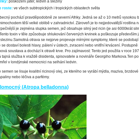
inky:
poškození jater, ledvin a sleziny
 roste:
ve všech subtropických i tropických oblastech světa
becný pochází pravděpodobně ze severní Afriky. Jedná se až o 10 metrů vysokou b
mimochodem těší velké oblibě v zahradnictví. Zároveň je to nejjedovatější rostlina n
ečnější je zejména slupka semen, jež obsahuje silný jed ricin (je asi 6000krát siln
Tento toxin v těle způsobuje shlukování červených krvinek a poškozuje především j
 slezinu.
Samotná otrava se nejprve projevuje mírnými symptomy, které se podobají 
se dostaví bolesti hlavy, pálení v ústech, zvracení nebo vnitřní krvácení. Postupně 
ová soustava a dochází k otravě krve. Pro zajímavost: Tento jed použila v roce 19
 tajná služba k vraždě disidenta, spisovatele a novináře Georgiho Markova.
Ten po
řel v londýnské nemocnici na selhání ledvin.
 semen se lisuje kvalitní ricinový olej, ze kterého se vyrábí mýdla, maziva, brzdové
apaliny nebo léčiva a parfémy.
zlomocný (Atropa belladonna)