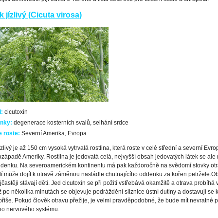
 jízlivý (Cicuta virosa)
d:
cicutoxin
nky:
degenerace kosterních svalů, selhání srdce
 roste:
Severní Amerika, Evropa
zlivý je až 150 cm vysoká vytrvalá rostlina, která roste v celé střední a severní Evrop
západě Ameriky. Rostlina je jedovatá celá, nejvyšší obsah jedovatých látek se ale
oddenku. Na severoamerickém kontinentu má pak každoročně na svědomí stovky ot
idí může dojít k otravě záměnou nasládle chutnajícího oddenku za kořen petržele.
Ob
jčastěji stávají děti. Jed cicutoxin se při požití vstřebává okamžitě a otrava probíhá 
iž po několika minutách se objevuje podráždění sliznice ústní dutiny a dostavují se 
 břiše. Pokud člověk otravu přežije, je velmi pravděpodobné, že bude mít nevratné 
ího nervového systému.