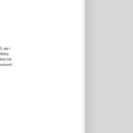
, ale i
 třeba
ný list.
zvracení,