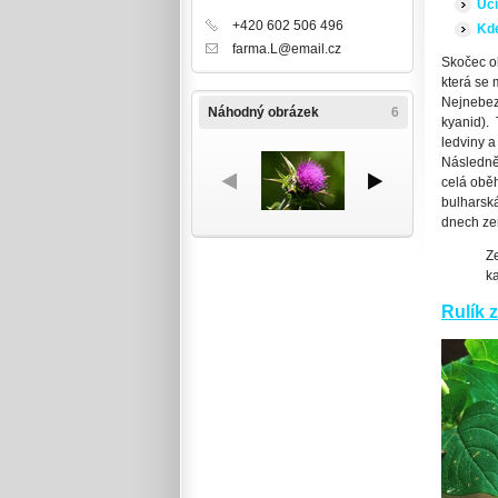
Úč
+420 602 506 496
Kde
farma.L@email.cz
Skočec o
která se 
Nejnebezp
Náhodný obrázek
6
kyanid). 
ledviny a
Následně 
celá oběh
bulharská
dnech zem
Ze
k
Rulík 