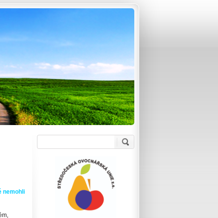
dé nemohli
tém,