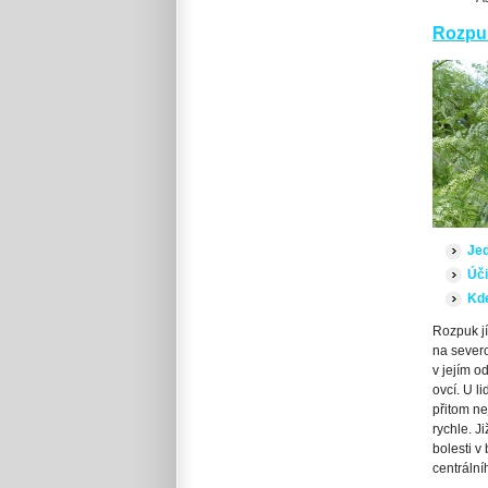
Rozpuk
Je
Úči
Kde
Rozpuk jí
na severo
v jejím 
ovcí. U l
přitom ne
rychle. J
bolesti v
centráln