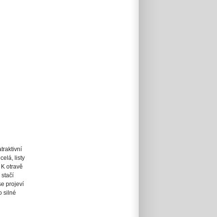
traktivní
elá, listy
 K otravě
stačí
e projeví
 silné