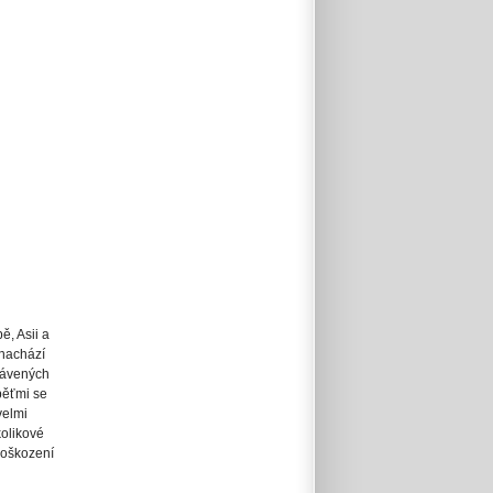
ě, Asii a
 nachází
rávených
ěťmi se
velmi
kolikové
poškození