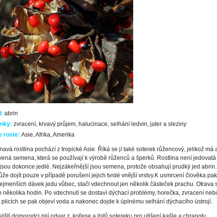
d:
abrin
nky:
zvracení, krvavý průjem, halucinace, selhání ledvin, jater a sleziny
 roste:
Asie, Afrika, Amerika
navá rostlina pochází z tropické Asie. Říká se jí také soterek růžencový, jelikož má a
ená semena, která se používají k výrobě růženců a šperků. Rostlina není jedovatá c
jsou dokonce jedlé. Nejzákeřnější jsou semena, protože obsahují prudký jed abrin.
e dojít pouze v případě porušení jejich tvrdé vnější vrstvy.
K usmrcení člověka pak 
ejmenších dávek jedu vůbec, stačí vdechnout jen několik částeček prachu. Otrava s
několika hodin. Po vdechnutí se dostaví dýchací problémy, horečka, zvracení nebo
 plicích se pak objeví voda a nakonec dojde k úplnému selhání dýchacího ústrojí.
ijští domorodci pijí odvar z kořene a listů sotereku pro utišení kašle a chrapotu.