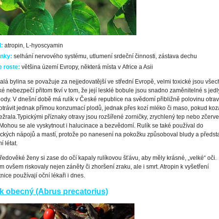
:
atropin, L-hyoscyamin
nky:
selhání nervového systému, utlumení srdeční činnosti, zástava dechu
 roste:
většina území Evropy, některá místa v Africe a Asii
valá bylina se považuje za nejjedovatější ve střední Evropě, velmi toxické jsou všech
lké nebezpečí přitom tkví v tom, že její lesklé bobule jsou snadno zaměnitelné s jed
lody. V dnešní době má rulík v České republice na svědomí přibližně polovinu otrav
trávit jednak přímou konzumací plodů, jednak přes kozí mléko či maso, pokud koza
ežrala.
Typickými příznaky otravy jsou rozšířené zorničky, zrychlený tep nebo zčerv
 Mohou se ale vyskytnout i halucinace a bezvědomí. Rulík se také používal do
ckých nápojů a mastí, protože po nanesení na pokožku způsoboval bludy a předsta
í létat.
ředověké ženy si zase do očí kapaly rulíkovou šťávu, aby měly krásné, „velké“ oči.
m ovšem riskovaly nejen záněty či zhoršení zraku, ale i smrt. Atropin k vyšetření
tnice používají oční lékaři i dnes.
k obecný (Abrus precatorius)