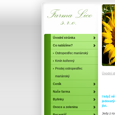
Úvodní stránka
Co nabízíme?
Ostropestřec mariánský
Kmín kořenný
Prodej ostropestřec
Úvodní s
mariánský
Ceník
Naše farma
I když n
Bylinky
jedovatýc
jíst.
Ovoce a zelenina
Jedy z ro
Receptář