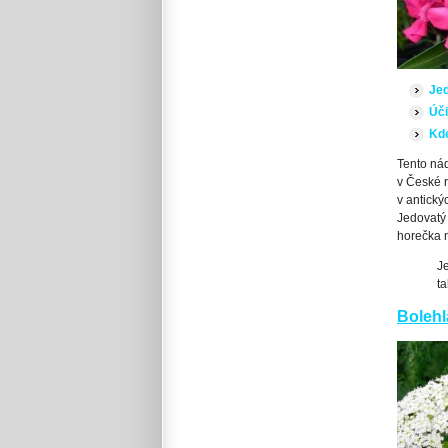
Je
Úči
Kde
Tento nád
v České r
v antický
Jedovatý
horečka n
Je
t
Bolehl