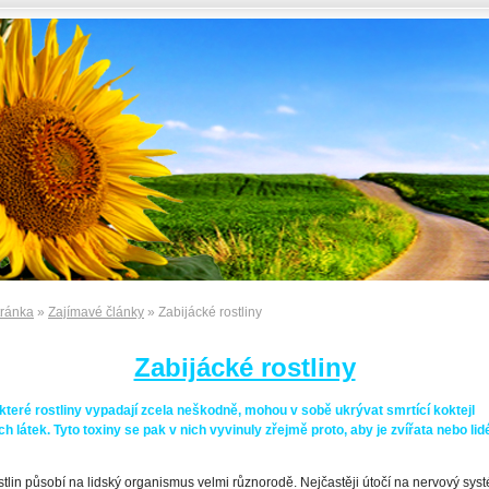
tránka
»
Zajímavé články
» Zabijácké rostliny
Zabijácké rostliny
ěkteré rostliny vypadají zcela neškodně, mohou v sobě ukrývat smrtící koktejl
h látek. Tyto toxiny se pak v nich vyvinuly zřejmě proto, aby je zvířata nebo li
stlin působí na lidský organismus velmi různorodě. Nejčastěji útočí na nervový sys