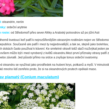
d:
oleandrin, neriin
nky:
srdeční arytmie
 roste:
od Středomoří přes sever Afriky a Arabský poloostrov až po jižní Asii
herně kvetoucí keř patří k nejrozšířenějším okrasným rostlinám nejen ve Středomoří
epublice. Současně ale patří i mezi ty nejjedovatější, a tak se, stejně jako bolehlav,
ch dobách často používal k trávení. Ke smrtelné otravě totiž stačí rozžvýkat jeden jedi
 ovšem může být i med vyrobený z květů oleandru.
Mezi první příznaky otravy patří 
ebo závratě. Jed působí přímo na srdce a zvyšuje tonus srdeční svaloviny.
d oleandru se využíval jako prostředek na hubení krys, potkanů a myší. V minulosti
aké mnoho lidí zemřelo proto, že si na oleandrových prutech opékali maso.
av plamatý (Conium maculatum)