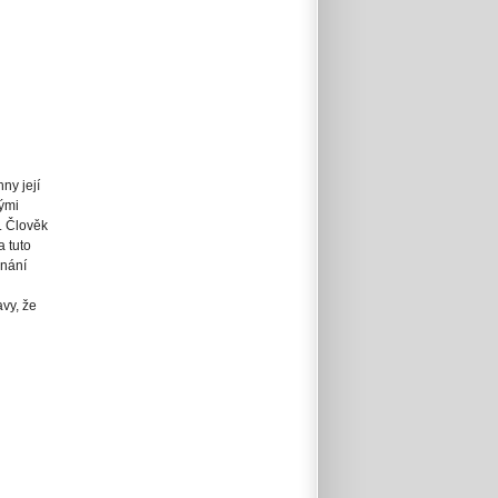
ny její
lými
. Člověk
 tuto
enání
vy, že