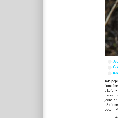
Je
Úči
Kde
Tato popí
černočerv
a kořeny 
ovšem můž
jedna z n
už během 
pocení. V
As