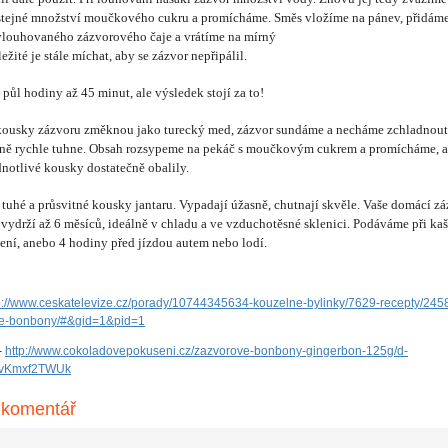
stejné množství moučkového cukru a promícháme. Směs vložíme na pánev, přidáme
vylouhovaného zázvorového čaje a vrátíme na mírný
ežité je stále míchat, aby se zázvor nepřipálil.
ůl hodiny až 45 minut, ale výsledek stojí za to!
 kousky zázvoru změknou jako turecký med, zázvor sundáme a necháme zchladnout.
ivně rychle tuhne. Obsah rozsypeme na pekáč s moučkovým cukrem a promícháme, a
notlivé kousky dostatečně obalily.
tuhé a průsvitné kousky jantaru. Vypadají úžasně, chutnají skvěle. Vaše domácí z
ydrží až 6 měsíců, ideálně v chladu a ve vzduchotěsné sklenici. Podáváme při kaš
ení, anebo 4 hodiny před jízdou autem nebo lodí.
p://www.ceskatelevize.cz/porady/10744345634-kouzelne-bylinky/7629-recepty/245
e-bonbony/#&gid=1&pid=1
-
http://www.cokoladovepokuseni.cz/zazvorove-bonbony-gingerbon-125g/d-
VvKmxf2TWUk
 komentář