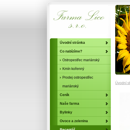
Úvodní stránka
Co nabízíme?
Ostropestřec mariánský
Kmín kořenný
Prodej ostropestřec
Úvodní s
mariánský
Ceník
Naše farma
Bylinky
Ovoce a zelenina
Receptář