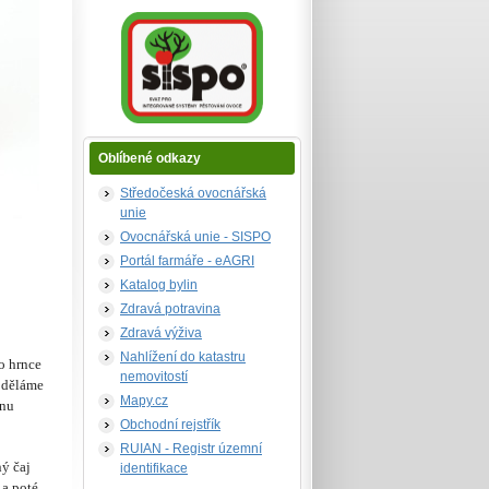
Oblíbené odkazy
Středočeská ovocnářská
unie
Ovocnářská unie - SISPO
Portál farmáře - eAGRI
Katalog bylin
Zdravá potravina
Zdravá výživa
Nahlížení do katastru
o hrnce
nemovitostí
ž děláme
Mapy.cz
dnu
Obchodní rejstřík
RUIAN - Registr územní
ný čaj
identifikace
 a poté