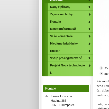
Rady z přírody
Zajímavé články
Kontakt
Kontaktní formulář
Vaše komentáře
Hledáme brigádníky
English
Vstup pro registrované
Projekt Nová technologie
350
I.
mou
Zázvor o
nebo kon
Kontakt
čaj, dok
hodinu. (
Farma Lico s.r.o.
Hadina 388
Poté, co 
396 01 Humpolec
ještě moh