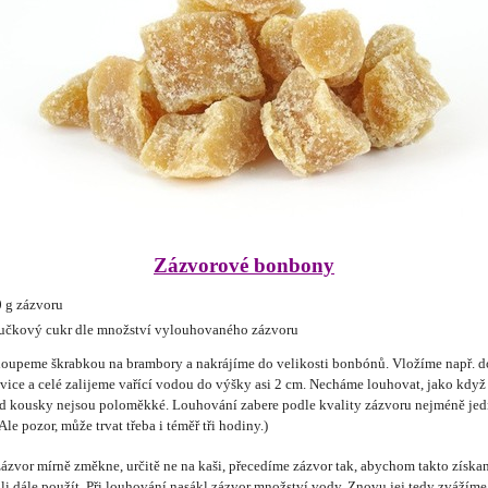
Zázvorové bonbony
 g zázvoru
čkový cukr dle množství vylouhovaného zázvoru
loupeme škrabkou na brambory a nakrájíme do velikosti bonbónů. Vložíme např. d
vice a celé zalijeme vařící vodou do výšky asi 2 cm. Necháme louhovat, jako kdy
ud kousky nejsou poloměkké. Louhování zabere podle kvality zázvoru nejméně je
Ale pozor, může trvat třeba i téměř tři hodiny.)
zázvor mírně změkne, určitě ne na kaši, přecedíme zázvor tak, abychom takto získa
li dále použít. Při louhování nasákl zázvor množství vody. Znovu jej tedy zvážíme