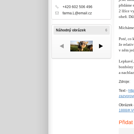
přidáme 
+420 602 506 496
2 lžíce 
farma.L@email.cz
oheň. Důl
Mícháme p
Náhodný obrázek
6
Poté, co
že relat
v něm jed
Lepkavé, 
bonbóny v
a nachlaz
Zdroje:
Text -
htt
zazvorov
Obrázek 
1888/#.
Přidat