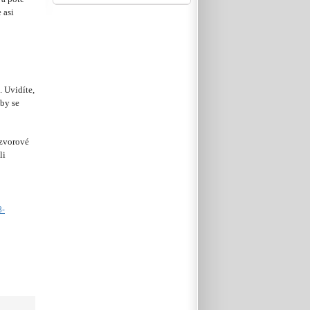
 asi
 Uvidíte,
by se
ázvorové
li
8-