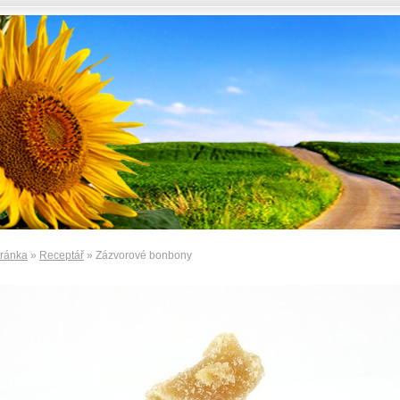
tránka
»
Receptář
» Zázvorové bonbony